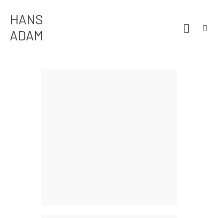
HANS
HANS ADAM
ADAM
Home
Über mich
Portfolio
News
18. Januar 2021
Kontakt
Featured,
Fotomontagen,
Lust
0
0