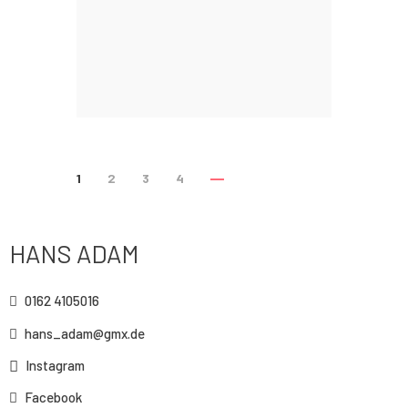
Places
0
1
1
2
3
4
HANS ADAM
0162 4105016
hans_adam@gmx.de
Instagram
Facebook